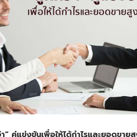
่า”​ คู่แข่งขันเพื่อให้ได้กำไรและยอดขายส